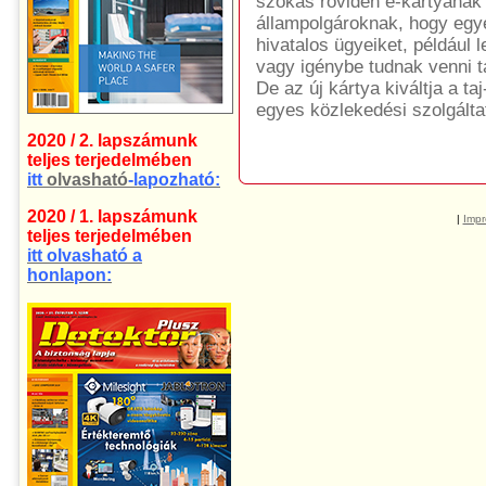
szokás röviden e-kártyának 
állampolgároknak, hogy egye
hivatalos ügyeiket, például l
vagy igénybe tudnak venni t
De az új kártya kiváltja a ta
egyes közlekedési szolgálta
2020 / 2. lapszámunk
teljes terjedelmében
itt
olvasható
-lapozható:
2020 / 1. lapszámunk
|
Imp
teljes terjedelmében
itt olvasható a
honlapon: