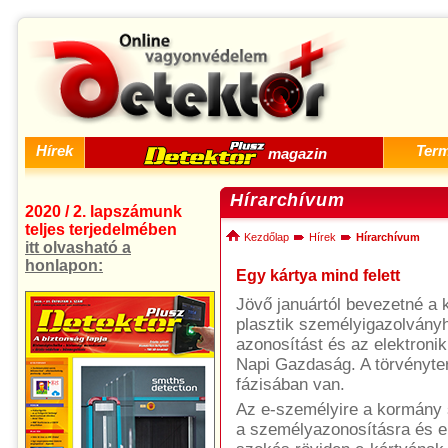
Hírek
Ter
magazin
Hírarchívum
2020 / 2. lapszámunk
teljes terjedelmében
Kezdőlap
Hírek
Hírarchívum
itt olvasható a
honlapon:
Egy kártya mind felett
Jövő januártól bevezetné a 
plasztik személyigazolványh
azonosítást és az elektroniku
Napi Gazdaság. A törvényter
fázisában van.
Az e-személyire a kormány 
a személyazonosításra és e