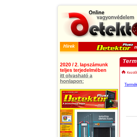
Hírek
m
Term
2020 / 2. lapszámunk
teljes terjedelmében
Kezdől
itt olvasható a
honlapon:
Termé