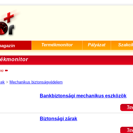
Termékmonitor
Pályázat
Szakci
agazin
ékmonitor
ap
kek
>
Mechanikus biztonságvédelem
Bankbiztonsági mechanikus eszközök
To
Biztonsági zárak
To