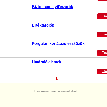
Biztonsági nyílászárók
To
Értéktárolók
To
Forgalomkorlátozó eszközök
To
Határoló elemek
To
1
|
Impresszum
|
Adatvédelmi szabályzat
|