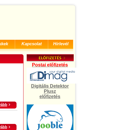
kkek
Kapcsolat
Hírlevél
Postai előfizetés
Digitális Detektor
Plusz
előfizetés
vább
vább