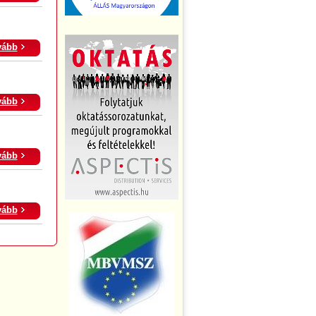
vább
vább
vább
vább