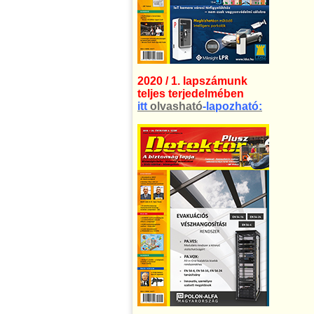
2020 / 1. lapszámunk
teljes terjedelmében
itt
olvasható
-lapozható: