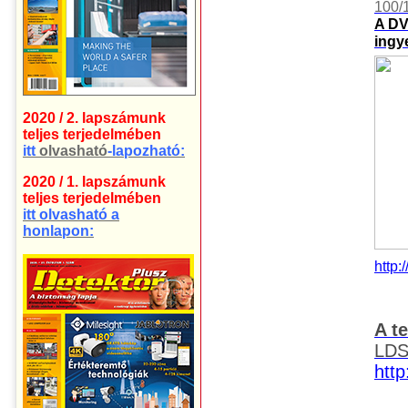
100/1
A DV
ingy
2020 / 2. lapszámunk
teljes terjedelmében
itt
olvasható
-lapozható:
2020 / 1. lapszámunk
teljes terjedelmében
itt olvasható a
honlapon:
http:
A t
LDS
http