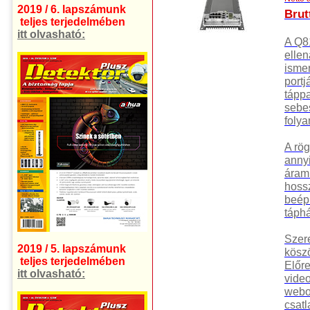
2019 / 6. lapszámunk
Brut
teljes terjedelmében
itt olvasható:
A Q81
ellen
ismer
portj
táppa
sebe
folya
A rög
anny
áramk
hossz
beépí
táphá
Szere
2019 / 5. lapszámunk
kösz
teljes terjedelmében
Előre
itt olvasható:
vide
webol
csat