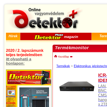
Hírek
Ter
magazin
Termékmonitor
2020 / 2. lapszámunk
teljes terjedelmében
Kezdőlap
itt olvasható a
honlapon:
Termékek
>
Elektronikus jelzéstech
ICR
IDE
LAN,
BNC (
CMS 
hang 
x 2TB