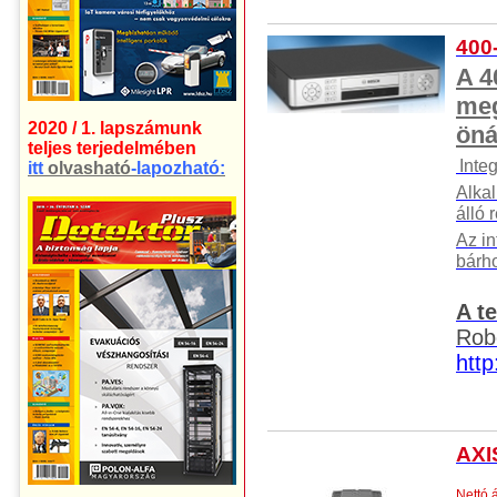
400
A 4
meg
2020 / 1. lapszámunk
öná
teljes terjedelmében
Integ
itt
olvasható
-lapozható:
Alka
álló 
Az in
bárh
A t
Rob
http
AXI
Nettó 