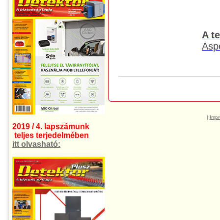
A t
Aspe
|
Imp
2019 / 4. lapszámunk
teljes terjedelmében
itt olvasható: