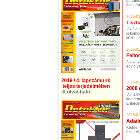
parlame
állomán
2015.01
Tiszt
Az évi 
is komo
közbesze
2015.01
Feltör
A tavaly
egy oly
2019 / 4. lapszámunk
2015.01
teljes terjedelmében
2008 
itt olvasható:
Az USA 
keretéb
Enforce
2015.01
Adatl
Kedden 
üzenett