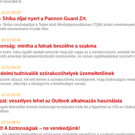
t nevezték ki.
.10 15:30:53
- Shiba díjat nyert a Pannon Guard Zrt.
A- Shiba minőségdíjat a Teljes körű Minőségirányításban (TQM) kiváló eredményeke
tek elismerésére hozták létre.
.10 10:58:40
ztonság: mintha a falnak beszélne a szakma
 tudni, hány ügyfél adatait szerezte meg pár napja az a hackercsoport, amelyik bet
obb amerikai társadalombiztosító rendszerébe, és onnan ügyféladatokat szerzett 
.10 10:54:52
delmi tudnivalók szórakozóhelyek üzemeltetőinek
resünk választ, mit kell tennie a szórakozóhely vezetőjének, hogy biztonságos ren
essen, elkerülje a bírságot és a felelősségre vonást.
.10 10:52:02
zat: veszélyes lehet az Outlook alkalmazás használata
gyik fejlesztője komoly biztonsági kockázatra hívta fel a figyelmet az iOS-es Outlo
atban.
.10 10:49:51
! A biztonságiak – ne verekedjünk!
, ám sikerrel bemutatkozó módszerrel próbálják megelőzni a szurkolói rendbontáso