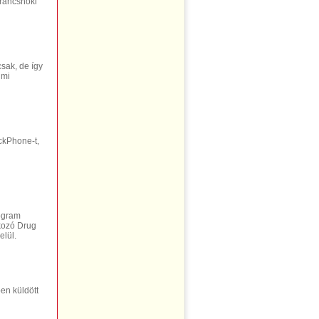
arancsnoki
sak, de így
lmi
ackPhone-t,
rogram
lkozó Drug
elül.
en küldött