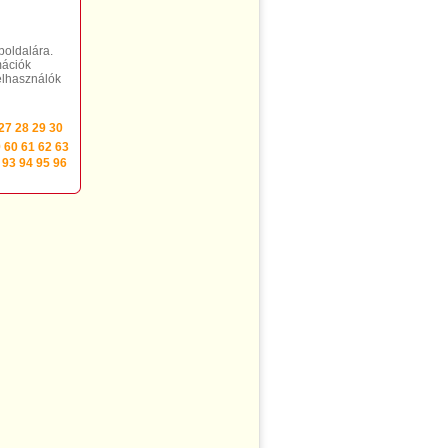
boldalára.
mációk
felhasználók
27
28
29
30
9
60
61
62
63
93
94
95
96