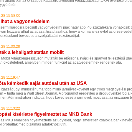
nti államtitkár az Országos Katasztrófavédelmi Főigazgatóság (OKF) évértékelő p
ygyűlésén.
.28 15:58:00
ulhat a vagyonvédelem
ezermilliárdosra becsült vagyonvédelmi piac nagyjából 40 százalékára vonatkozik c
lyan hozzájárulhat az ágazat tisztulásához, hogy a kormány ez évtől az őrzés-véde
rzéseknél bevezette a szolgáltatási rezsióradíjat.
.28 11:33:28
ték a lehallgathatatlan mobilt
i Mobil Világkongresszuson mutatták be először a svájci és spanyol fejlesztésű Bl
an okostelefont, amelyben minden funkciót az adatvédelemnek rendeltek alá.
.28 11:19:47
óta kémkedik saját autósai után az USA
igazságügyi minisztériuma több millió járművet követett egy titkos megfigyelési p
en – tudta meg a Wall Street Journal. A programot eredetileg a drogügyekkel fogla
ment Administration indította, hogy követhesse a járművek mozgását az országon b
.28 11:13:22
opási kísérletre figyelmeztet az MKB Bank
az MKB emailben figyelmeztette az ügyfeleit, hogy ismeretlen csalók a bank nevéb
el próbáltak meg bizalmas adatokhoz jutni.