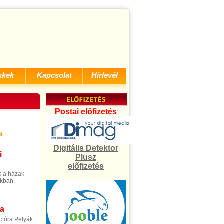
kkek
Kapcsolat
Hírlevél
Postai előfizetés
9
Digitális Detektor
i
Plusz
előfizetés
k a házak
okban.
ta
cióra Pelyák