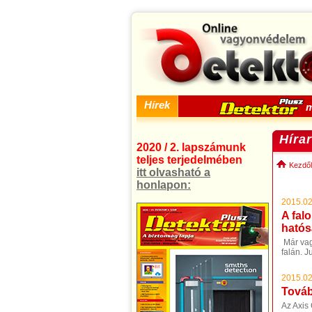
Hírek
m
Híra
2020 / 2. lapszámunk
teljes terjedelmében
Kezdől
itt olvasható a
honlapon:
2015.02
A fal
ható
Már vag
falán. J
2015.02
Továb
Az Axis