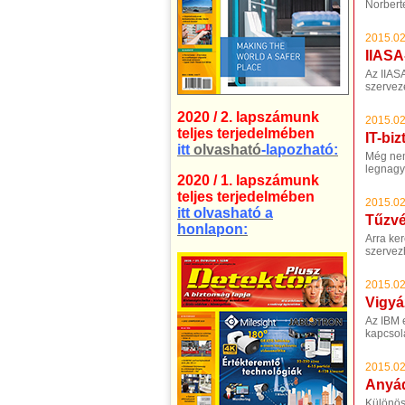
Norberte
2015.02
IIASA
Az IIAS
szerveze
2020 / 2. lapszámunk
2015.02
teljes terjedelmében
IT-bi
itt
olvasható
-lapozható:
Még nem
legnagy
2020 / 1. lapszámunk
teljes terjedelmében
2015.02
itt olvasható a
Tűzvé
honlapon:
Arra ke
szervezh
2015.02
Vigyá
Az IBM e
kapcsol
2015.02
Anyád
Különös