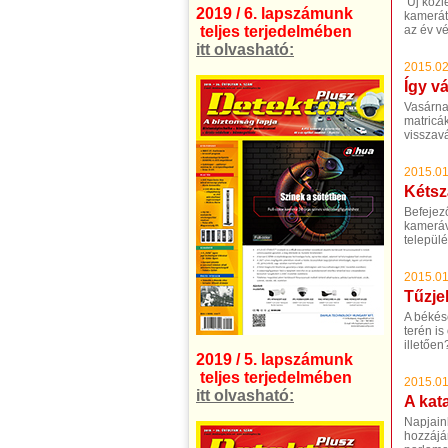
Új közle
2019 / 6. lapszámunk
kamerát
teljes terjedelmében
az év vé
itt olvasható:
2015.02
Így vá
Vasárnap
matricá
visszavá
2015.01
Kétsz
Befejez
kameráv
települ
2015.01
Tűzje
A békés
terén is
illetőe
2019 / 5. lapszámunk
teljes terjedelmében
2015.01
itt olvasható:
A kat
Napjain
hozzájá