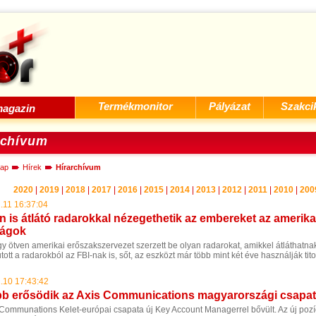
Termékmonitor
Pályázat
Szakci
agazin
rchívum
ap
Hírek
Hírarchívum
2020
|
2019
|
2018
|
2017
|
2016
|
2015
|
2014
|
2013
|
2012
|
2011
|
2010
|
200
.11 16:37:04
on is átlátó radarokkal nézegethetik az embereket az amerika
ságok
y ötven amerikai erőszakszervezet szerzett be olyan radarokat, amikkel átláthatna
utott a radarokból az FBI-nak is, sőt, az eszközt már több mint két éve használják tit
.10 17:43:42
b erősödik az Axis Communications magyarországi csapa
 Communations Kelet-európai csapata új Key Account Managerrel bővült. Az új pozí