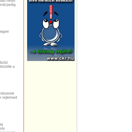
ható helyű
erát pedig
megyei
tszáz
 közölte a
endszerek
 rejtelmeit
ig
oly