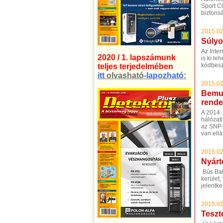
Sport C
biztonsá
2015.02
Súlyo
Az Inte
2020 / 1. lapszámunk
is ki l
kódbeszú
teljes terjedelmében
itt
olvasható
-lapozható:
2015.02
Bemut
rende
A 2014.
hálózat
az SNP-
van ellá
2015.02
Nyártó
Bús Bal
kerület,
jelentke
2015.02
Teszte