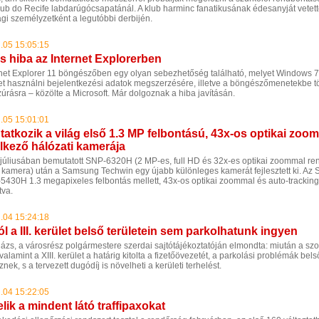
lub do Recife labdarúgócsapatánál. A klub harminc fanatikusának édesanyját vetet
gi személyzetként a legutóbbi derbijén.
.05 15:05:15
s hiba az Internet Explorerben
rnet Explorer 11 böngészőben egy olyan sebezhetőség található, melyet Windows 7 
ehet használni bejelentkezési adatok megszerzésére, illetve a böngészőmenetekbe t
rásra – közölte a Microsoft. Már dolgoznak a hiba javításán.
.05 15:01:01
atkozik a világ első 1.3 MP felbontású, 43x-os optikai zoo
lkező hálózati kamerája
 júliusában bemutatott SNP-6320H (2 MP-es, full HD és 32x-es optikai zoommal re
i kamera) után a Samsung Techwin egy újabb különleges kamerát fejlesztett ki. Az
5430H 1.3 megapixeles felbontás mellett, 43x-os optikai zoommal és auto-tracking
tva.
.04 15:24:18
l a III. kerület belső területein sem parkolhatunk ingyen
ázs, a városrész polgármestere szerdai sajtótájékoztatóján elmondta: miután a szo
 valamint a XIII. kerület a határig kitolta a fizetőövezetét, a parkolási problémák be
znek, s a tervezett dugódíj is növelheti a kerületi terhelést.
.04 15:22:05
lik a mindent látó traffipaxokat