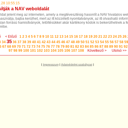
.28 10:55:15
ítják a NAV weboldalát
ldal jelent meg az interneten, amely a megtévesztésig hasonlít a NAV hivatalos we
használja, bajba kerülhet, mert az itt közzétett nyomtatványok, az itt olvasható infor
lan forrású hamisítványok, letöltésükkel akár kártékony kódok is bekerülhetnek a 
rébe.
ő
< Előző
1
2
3
4
5
6
7
8
9
10
11
12
13
14
15
16
17
18
19
20
21
22
23
24
25
26
35
3
34
36
37
38
39
40
41
42
43
44
45
46
47
48
49
50
51
52
53
54
55
56
57
58
5
6
67
68
69
70
71
72
73
74
75
76
77
78
79
80
81
82
83
84
85
86
87
88
89
90
91
92
97
98
99
100
101
102
103
104
105
106
107
108
Következő >
Utolsó >>
|
Impresszum
|
Adatvédelmi szabályzat
|