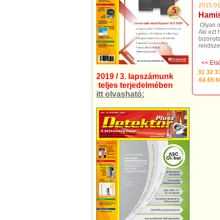
2015.01
Hamis
Olyan o
Aki ezt 
bizonyta
rendsze
<< Els
31
32
3
2019 / 3. lapszámunk
64
65
6
teljes terjedelmében
itt olvasható: