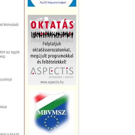
t felmutató
ört az egyik
meg.
dezvényt
okkal
kat a brazil