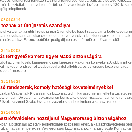
kedési ellenőrzési rendszert tesztel a rendőrség februárban, az első 160 változtat
 már kiosztották a megyei rendőr-főkapitányságoknak, további mintegy 130 fix kam
géig telepítenek
.02 09:03:16
ltoznak az útdíjfizetés szabályai
tól változnak az útdíjfizetés január 1-jén életbe lépett szabályai, a többi között a 
k a megyehatár utáni első csomópontig érvényesek, a feleslegessé vált e-matricák
lhatók, a Liszt Ferenc repülőter pedig díjmentesen érhető el a főváros felől.
.31 15:00:08
áz térfigyelő kamera ügyel Makó biztonságára
ődött az új térfigyelő kamerarendszer kiépítése Makón és környékén. A több mint ké
al működő rendszerrel tovább javul a dél-alföldi város és térsége közbiztonsága –
és polgármestere.
.31 14:56:29
lző rendszerek, komoly hatósági követelményekkel
csabai Csaba Talk Kft. a számos biztonságtechnikai szegmens mellett a tűzjelző r
 otthon van. De vajon a hétköznapi ember is tökéletesen tisztában van eme rendszer
n? Szokás szerint Szabó Gyula ügyvezető segít betekinteni a kulisszák mögé.
.28 16:00:59
asztrófavédelem hozzájárul Magyarország biztonságához
kban a biztonság az egyik legfontosabb közösségi érték, a katasztrófavédelem ped
rult a magyar emberek és Magyarország biztonságához - hangsúlyozta Kontrát Kár