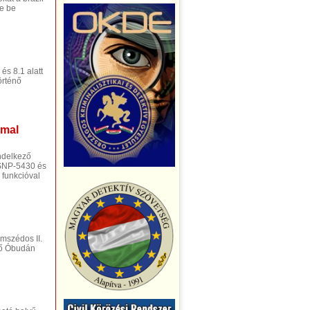
te be
és 8.1 alatt
örténő
mmal
ndelkező
 SNP-5430 és
 funkcióval
mszédos II.
lső Óbudán