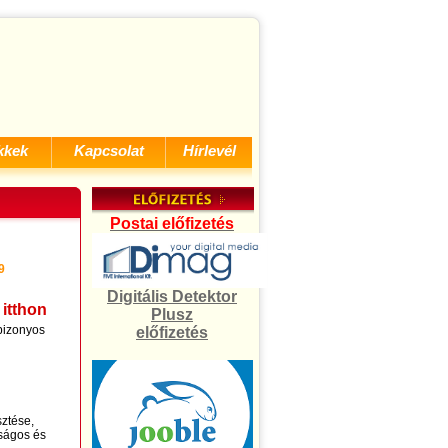
kkek
Kapcsolat
Hírlevél
Postai előfizetés
9
Digitális Detektor
 itthon
Plusz
 bizonyos
előfizetés
sztése,
nságos és