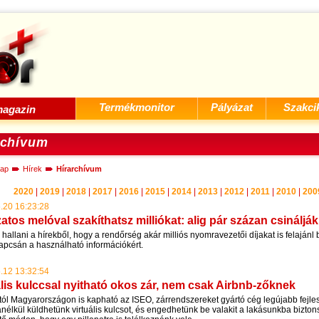
Termékmonitor
Pályázat
Szakci
agazin
rchívum
ap
Hírek
Hírarchívum
2020
|
2019
|
2018
|
2017
|
2016
|
2015
|
2014
|
2013
|
2012
|
2011
|
2010
|
200
.20 16:23:28
atos melóval szakíthatsz milliókat: alig pár százan csinálják
hallani a hírekből, hogy a rendőrség akár milliós nyomravezetői díjakat is felajánl
apcsán a használható információkért.
.12 13:32:54
ális kulccsal nyitható okos zár, nem csak Airbnb-zőknek
ól Magyarországon is kapható az ISEO, zárrendszereket gyártó cég legújabb fejle
nélkül küldhetünk virtuális kulcsot, és engedhetünk be valakit a lakásunkba bizto