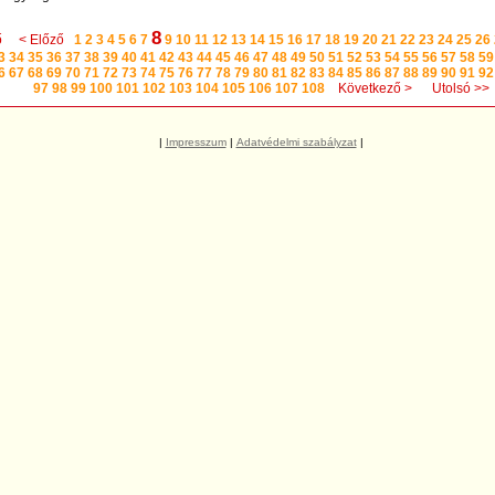
8
ő
< Előző
1
2
3
4
5
6
7
9
10
11
12
13
14
15
16
17
18
19
20
21
22
23
24
25
26
3
34
35
36
37
38
39
40
41
42
43
44
45
46
47
48
49
50
51
52
53
54
55
56
57
58
59
6
67
68
69
70
71
72
73
74
75
76
77
78
79
80
81
82
83
84
85
86
87
88
89
90
91
92
97
98
99
100
101
102
103
104
105
106
107
108
Következő >
Utolsó >>
|
Impresszum
|
Adatvédelmi szabályzat
|