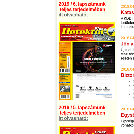
2019 / 6. lapszámunk
2018.04
teljes terjedelmében
Katas
itt olvasható:
A KDDI t
terület
kataszt
2018.04
Jön a
Új mobi
teszi tö
esetén 
2018.04
Bizto
2019 / 5. lapszámunk
2018.04
teljes terjedelmében
Egysé
itt olvasható:
Egysége
vonatkoz