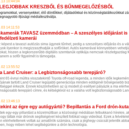
.13 10:44:04
 LEGJOBBAK KRESZBŐL ÉS BŰNMEGELŐZÉSBŐL
ogramokkal, versenyekkel, élő döntőkkel, díjátadókkal és közönségtalálkozókkal zár
egnagyobb ifjúsági médiafesztiválja.
.03 14:11:53
kamerák TAVASZ üzemmódban – A szeszélyes időjárást is 
 fedélzeti kamerái
z képest a tavaszi autózás sima ügynek tűnhet, pedig a szeszélyes időjárás és a vá
nyok ilyenkor is megizzaszthatják a sofőröket. Autós kamerával könnyebben vehetjü
okat, hiszen a legkorszerűbb digitális szemtanúk optikája nemcsak részletgazdag f
hanem a sofőr figyelmét is támogatja.
.02 13:55:52
a Land Cruiser: a Legbiztonságosabb terepjáró?
mint 65 évnyi múltra visszatekintő Toyota off-road legenda, a minden idők legkemé
rójának tartott Land Cruiser legújabb generációja minden eddiginél bőségesebb bi
ltséggel érkezik. Ennek köszönhetően az új modell jó eséllyel pályázik a ma elérhe
onságosabb terepjáró címre, és kétségkívül ez a valaha volt legbiztonságosabb Lan
.02 13:46:13
 tekint az égre egy autógyártó? Bepillantás a Ford drón-kut
ttek egy-egy pillantást a közelmúltban a közösségi médiában felbukkanó hírekre, ak
hogy láttak már drónok segítségével készített fotókat vagy videókat. Ezek a felvétel
n elérhetetlenek voltak az amatőrök számára, csak a jéghegy csúcsát jelentik abb
tben, hogy miben lehet segítségünkre a drón technológia.