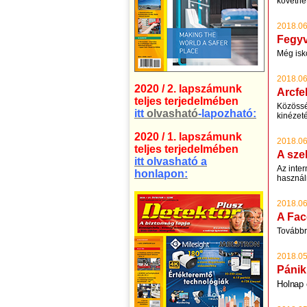
követhe
2018.06
Fegyv
Még isk
2018.06
2020 / 2. lapszámunk
Arcfe
teljes terjedelmében
Közössé
itt
olvasható
-lapozható:
kinézet
2020 / 1. lapszámunk
2018.06
teljes terjedelmében
A sze
itt olvasható a
Az inter
honlapon:
használ
2018.06
A Fac
Továbbr
2018.05
Pánik
Holnap 