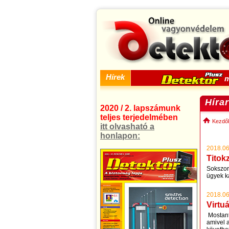
Hírek
m
Híra
2020 / 2. lapszámunk
teljes terjedelmében
Kezdől
itt olvasható a
honlapon:
2018.06
Titokz
Sokszor 
ügyek k
2018.06
Virtu
Mostant
amivel a