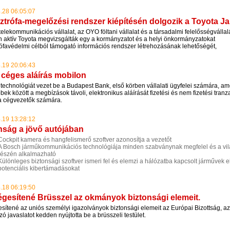
.28 06:05:07
ztrófa-megelőzési rendszer kiépítésén dolgozik a Toyota 
elekommunikációs vállalat, az OYO föltani vállalat és a társadalmi felelősségváll
én aktív Toyota megvizsgálták egy a kormányzatot és a helyi önkormányzatokat
rófavédelmi célból támogató információs rendszer létrehozásának lehetőségét,
.19 20:06:43
 céges aláírás mobilon
ltechnológiát vezet be a Budapest Bank, első körben vállalati ügyfelei számára, am
bbek között a megbízások távoli, elektronikus aláírását fizetési és nem fizetési tranz
a cégvezetők számára.
.19 13:28:12
nság a jövő autójában
Cockpit kamera és hangfelismerő szoftver azonosítja a vezetőt
A Bosch járműkommunikációs technológiája minden szabványnak megfelel és a vi
részén alkalmazható
Különleges biztonsági szoftver ismeri fel és elemzi a hálózatba kapcsolt járművek e
potenciális kibertámadásokat
.18 06:19:50
gesítené Brüsszel az okmányok biztonsági elemeit.
sítené az uniós személyi igazolványok biztonsági elemeit az Európai Bizottság, az
ó javaslatot kedden nyújtotta be a brüsszeli testület.