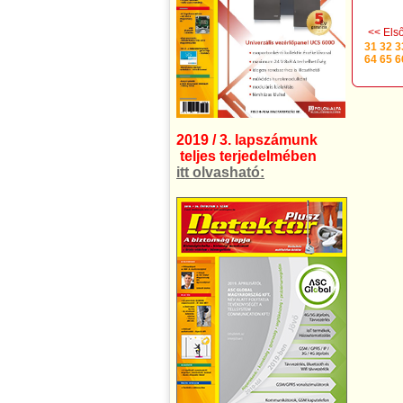
<< Els
31
32
3
64
65
6
2019 / 3. lapszámunk
teljes terjedelmében
itt olvasható: