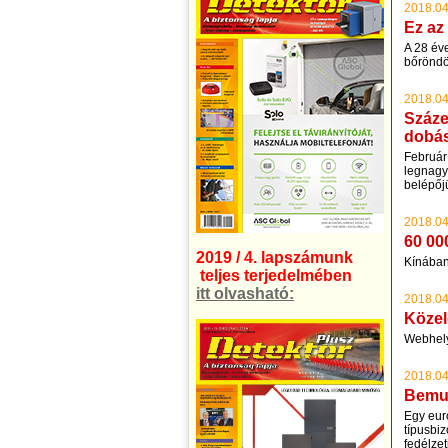
2018.04
Ez az
A 28 év
bőröndö
2018.04
Száze
dobá
Február 
legnagyo
belépőjü
2018.04
60 00
2019 / 4. lapszámunk
Kínában 
teljes terjedelmében
itt olvasható:
2018.04
Közel
Webhely
2018.04
Bemut
Egy euró
típusbi
fedélzet