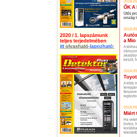
2018.05
ŐK A
Ütős pr
ország l
2018.05
Autós
2020 / 1. lapszámunk
a Mio
teljes terjedelmében
itt
olvasható
-lapozható:
A télihe
útviszo
akadály
készít, 
2018.05
Toyot
A több 
terepjá
felszere
legbizt
2018.05
Miért
Ha vete
biztos, 
korábba
tekinte