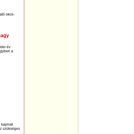
ató okos-
nagy
idei év
 egyben a
or kapnak
ez szükséges