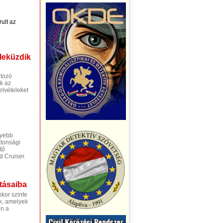
ult az
leküzdik
ltozó
k az
elvételeket
nyebb
ztonsági
tő
d Cruiser.
atásaiba
kor szinte
ek, amelyek
an a