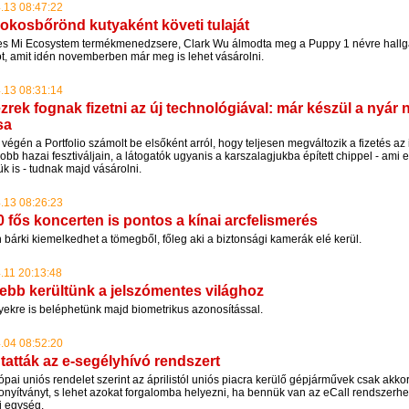
.13 08:47:22
 okosbőrönd kutyaként követi tulaját
es Mi Ecosystem termékmenedzsere, Clark Wu álmodta meg a Puppy 1 névre hallg
t, amit idén novemberben már meg is lehet vásárolni.
.13 08:31:14
zrek fognak fizetni az új technológiával: már készül a nyár 
sa
végén a Portfolio számolt be elsőként arról, hogy teljesen megváltozik a fizetés az 
bb hazai fesztiváljain, a látogatók ugyanis a karszalagjukba épített chippel - ami
k is - tudnak majd vásárolni.
.13 08:26:23
0 fős koncerten is pontos a kínai arcfelismerés
bárki kiemelkedhet a tömegből, főleg aki a biztonsági kamerák elé kerül.
.11 20:13:48
ebb kerültünk a jelszómentes világhoz
ekre is beléphetünk majd biometrikus azonosítással.
.04 08:52:20
atták az e-segélyhívó rendszert
pai uniós rendelet szerint az áprilistól uniós piacra kerülő gépjárművek csak akk
zonyítványt, s lehet azokat forgalomba helyezni, ha bennük van az eCall rendszerh
i egység.