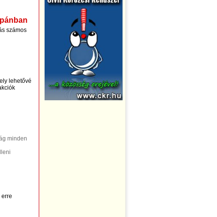
Japánban
alás számos
ely lehetővé
akciók
lág minden
lleni
 erre