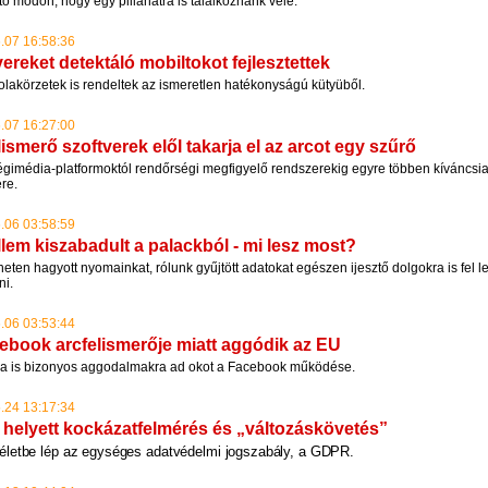
tő módon, hogy egy pillanatra is találkoznánk vele.
.07 16:58:36
ereket detektáló mobiltokot fejlesztettek
olakörzetek is rendeltek az ismeretlen hatékonyságú kütyüből.
.07 16:27:00
lismerő szoftverek elől takarja el az arcot egy szűrő
gimédia-platformoktól rendőrségi megfigyelő rendszerekig egyre többen kíváncsi
ére.
.06 03:58:59
llem kiszabadult a palackból - mi lesz most?
neten hagyott nyomainkat, rólunk gyűjtött adatokat egészen ijesztő dolgokra is fel l
ni.
.06 03:53:44
ebook arcfelismerője miatt aggódik az EU
a is bizonyos aggodalmakra ad okot a Facebook működése.
.24 13:17:34
 helyett kockázatfelmérés és „változáskövetés”
életbe lép az egységes adatvédelmi jogszabály, a GDPR.