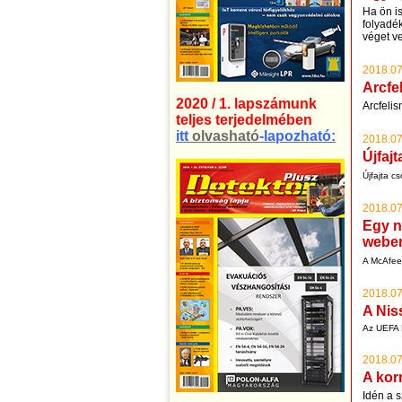
Ha ön is
folyadék
véget v
2018.07
Arcfe
2020 / 1. lapszámunk
Arcfeli
teljes terjedelmében
itt
olvasható
-lapozható:
2018.07
Újfaj
Újfajta c
2018.07
Egy n
webe
A McAfee 
2018.07
A Niss
Az UEFA B
2018.07
A kor
Idén a 