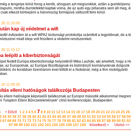
 még a tengelye körül forog a kerék, ahogyan azt megszoktuk, aztán a gumiköpeny 
ilapulni, mintha durrdefektet kaptak volna, de az autó egy pillanatra sem áll meg, 
csak elkezd körbejárni a háromszög formájúvá változott felni körül.
.26 11:20:00
 után kap új védelmet a wifi
sfél évtizeden át a wifi WPA2 biztonsági protokollja számított a legjobbnak, de a 
módszerei miatt ideje volt frissíteni a védelmi rendszereket.
.26 11:15:12
a leépíti a kiberbiztonságát
pet festett Európa kiberbiztonsági helyzetéről Mika Lauhde, aki amellett, hogy a 
ője, az Europolnak, az Európai Bizottságnak és különböző kormányoknak dolgozik
óként, és korábban tizenhárom évet töltött el a Nokiánál, még a finn mobilgyártó
ában.
.26 11:09:36
ítás elleni hatóságok találkozója Budapesten
ás elleni hatóságok képviselői találkoznak az Europol második alkalommal megren
mi Tulajdon Elleni Bűncselekmények” című konferenciáján, Budapesten.
7
ő
< Előző
1
2
3
4
5
6
8
9
10
11
12
13
14
15
16
17
18
19
20
21
22
23
24
25
26
3
34
35
36
37
38
39
40
41
42
43
44
45
46
47
48
49
50
51
52
53
54
55
56
57
58
59
6
67
68
69
70
71
72
73
74
75
76
77
78
79
80
81
82
83
84
85
86
87
88
89
90
91
92
97
98
99
100
101
102
103
104
105
106
107
108
Következő >
Utolsó >>