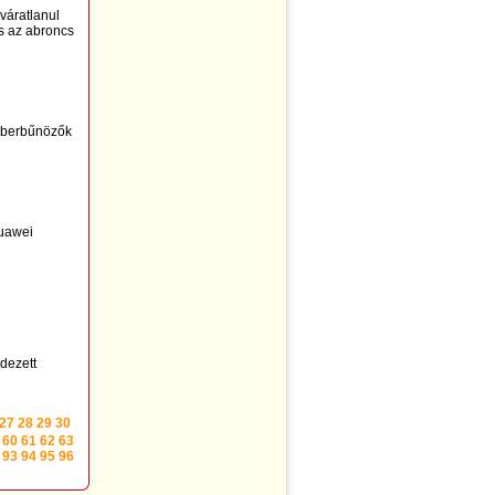
váratlanul
és az abroncs
kiberbűnözők
Huawei
dezett
27
28
29
30
60
61
62
63
93
94
95
96