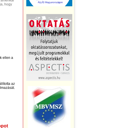
 amerikai
ja, hogy
k ellen a
lította az
almazását.
opot