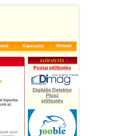
kkek
Kapcsolat
Hírlevél
Postai előfizetés
9
Digitális Detektor
Plusz
ák fogsorba
előfizetés
tunk az
agyunk azon