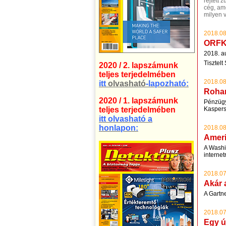
rejtett 
cég, ame
milyen v
2018.08
ORFK 
2018. a
Tisztel
2020 / 2. lapszámunk
teljes terjedelmében
2018.08
itt
olvasható
-lapozható:
Roham
2020 / 1. lapszámunk
Pénzügyi
teljes terjedelmében
Kaspers
itt olvasható a
honlapon:
2018.08
Ameri
A Washin
interne
2018.07
Akár 
A Gartne
2018.07
Egy ú