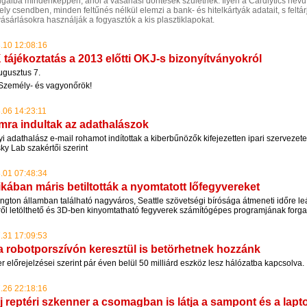
zugaiba mindenképpen, ahol a vásárlási döntések születnek. Ilyen a Cardlytics nevű
ly csendben, minden feltűnés nélkül elemzi a bank- és hitelkártyák adatait, s feltár
ásárlásokra használják a fogyasztók a kis plasztiklapokat.
.10 12:08:16
tájékoztatás a 2013 előtti OKJ-s bizonyítványokról
ugusztus 7.
t Személy- és vagyonőrök!
.06 14:23:11
ra indultak az adathalászok
 adathalász e-mail rohamot indítottak a kiberbűnözők kifejezetten ipari szervezete
ky Lab szakértői szerint
.01 07:48:34
kában máris betiltották a nyomtatott lőfegyvereket
gton államban található nagyváros, Seattle szövetségi bírósága átmeneti időre leál
tről letölthető és 3D-ben kinyomtatható fegyverek számítógépes programjának forg
.31 17:09:53
a robotporszívón keresztül is betörhetnek hozzánk
r előrejelzései szerint pár éven belül 50 milliárd eszköz lesz hálózatba kapcsolva.
.26 22:18:16
j reptéri szkenner a csomagban is látja a sampont és a lapt