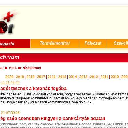
Termékmonitor
Pályázat
Szakci
agazin
rchívum
ap
Hírek
Hírarchívum
2020
|
2019
|
2018
|
2017
|
2016
|
2015
|
2014
|
2013
|
2012
|
2011
|
2010
|
200
.11 15:24:44
adót tesznek a katonák fogába
kai hadsereg 10 millió dollárt költ el arra, hogy a veszélyes küldetésen lévő katon
 rádióadóval tudjanak kommunikálni, szóval amikor egy magában motyogó embert lá
lehet, hogy csak egy jól álcázott kommandóssal van dolgunk.
.21 07:30:06
cég szép csendben kifigyeli a bankkártyák adatait
gondolnánk, hogy vannak olyanok, akik belelátnak a gondolatainkba, legalábbis 