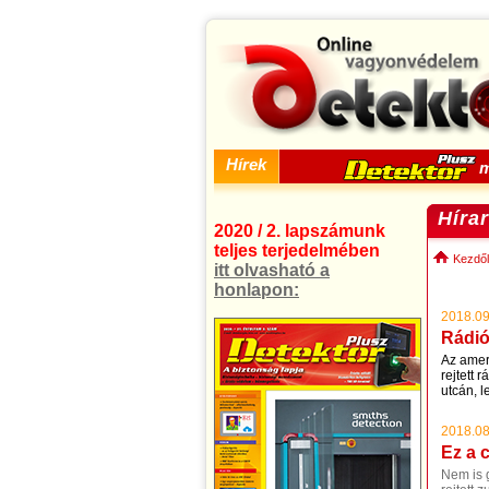
Hírek
m
Híra
2020 / 2. lapszámunk
teljes terjedelmében
Kezdől
itt olvasható a
honlapon:
2018.09
Rádió
Az ameri
rejtett
utcán, 
2018.08
Ez a 
Nem is 