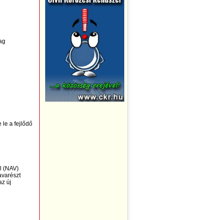
yag
 le a fejlődő
al (NAV)
avarészt
az új