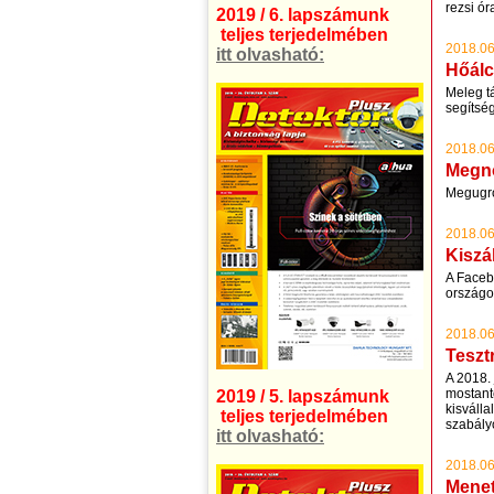
rezsi ór
2019 / 6. lapszámunk
teljes terjedelmében
2018.06
itt olvasható:
Hőálc
Meleg tá
segítsé
2018.06
Megnő
Megugro
2018.06
Kiszá
A Facebo
országo
2018.06
Teszt
A 2018. 
mostant
2019 / 5. lapszámunk
kisváll
teljes terjedelmében
szabályo
itt olvasható:
2018.06
Menet