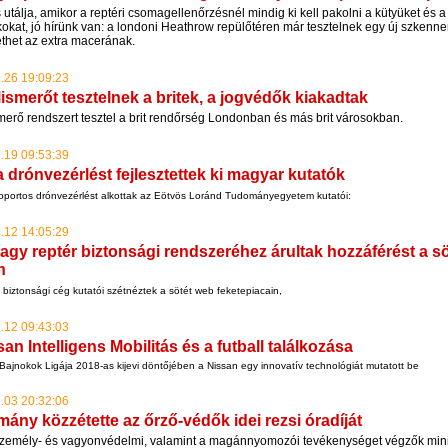
 utálja, amikor a reptéri csomagellenőrzésnél mindig ki kell pakolni a kütyüket és a
okat, jó hírünk van: a londoni Heathrow repülőtéren már tesztelnek egy új szkenne
ethet az extra macerának.
.26 19:09:23
lismerőt tesztelnek a britek, a jogvédők kiakadtak
smerő rendszert tesztel a brit rendőrség Londonban és más brit városokban.
.19 09:53:39
ta drónvezérlést fejlesztettek ki magyar kutatók
soportos drónvezérlést alkottak az Eötvös Loránd Tudományegyetem kutatói:
.12 14:05:29
agy reptér biztonsági rendszeréhez árultak hozzáférést a sö
n
biztonsági cég kutatói szétnéztek a sötét web feketepiacain,
.12 09:43:03
an Intelligens Mobilitás és a futball találkozása
ajnokok Ligája 2018-as kijevi döntőjében a Nissan egy innovatív technológiát mutatott be
.03 20:32:06
mány közzétette az őrző-védők idei rezsi óradíját
személy- és vagyonvédelmi, valamint a magánnyomozói tevékenységet végzők mini