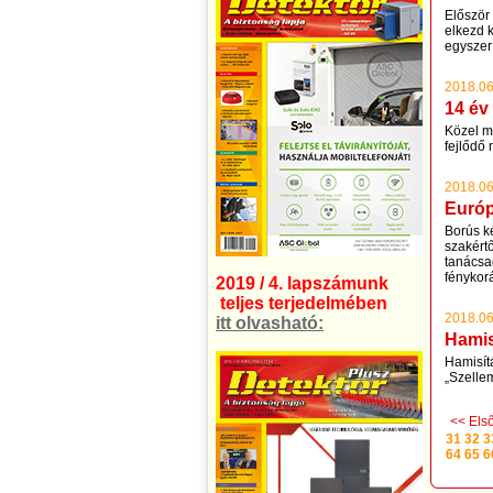
Először
elkezd k
egyszer 
2018.06
14 év
Közel má
fejlődő 
2018.06
Európ
Borús ké
szakért
tanácsad
fénykor
2019 / 4. lapszámunk
teljes terjedelmében
2018.06
itt olvasható:
Hamis
Hamisít
„Szelle
<< Els
31
32
3
64
65
6