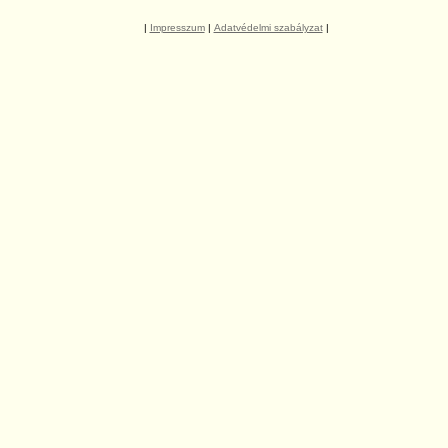
|
Impresszum
|
Adatvédelmi szabályzat
|