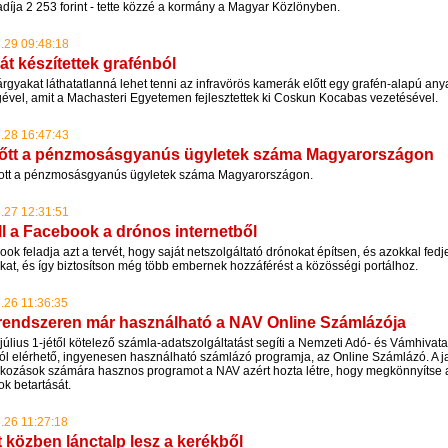
adíja 2 253 forint - tette közzé a kormány a Magyar Közlönyben.
.29 09:48:18
át készítettek grafénból
rgyakat láthatatlanná lehet tenni az infravörös kamerák előtt egy grafén-alapú an
gével, amit a Machasteri Egyetemen fejlesztettek ki Coskun Kocabas vezetésével.
.28 16:47:43
tt a pénzmosásgyanús ügyletek száma Magyarországon
tt a pénzmosásgyanús ügyletek száma Magyarországon.
.27 12:31:51
ll a Facebook a drónos internetből
ok feladja azt a tervét, hogy saját netszolgáltató drónokat építsen, és azokkal fedje
kat, és így biztosítson még több embernek hozzáférést a közösségi portálhoz.
.26 11:36:35
rendszeren már használható a NAV Online Számlázója
július 1-jétől kötelező számla-adatszolgáltatást segíti a Nemzeti Adó- és Vámhivat
ól elérhető, ingyenesen használható számlázó programja, az Online Számlázó. A j
alkozások számára hasznos programot a NAV azért hozta létre, hogy megkönnyítse 
k betartását.
.26 11:27:18
 közben lánctalp lesz a kerékből