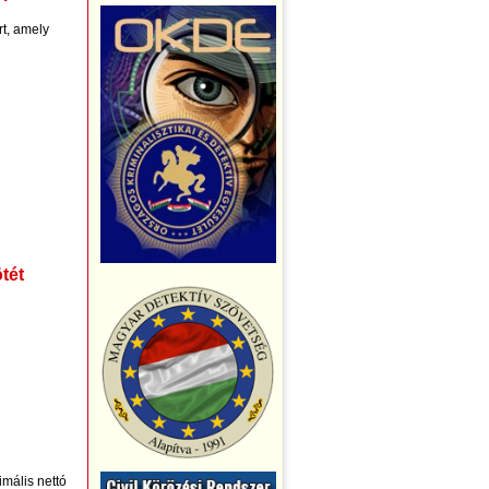
rt, amely
tét
mális nettó